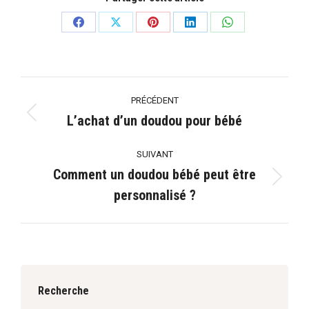
Partager
Partager
Partager
Partager
Partager
sur
sur
sur
sur
sur
Facebook
X
Pinterest
LinkedIn
WhatsApp
Navigation
PRÉCÉDENT
article
L’achat d’un doudou pour bébé
Article
précédent
SUIVANT
:
Comment un doudou bébé peut être
Article
personnalisé ?
suivant
:
Recherche