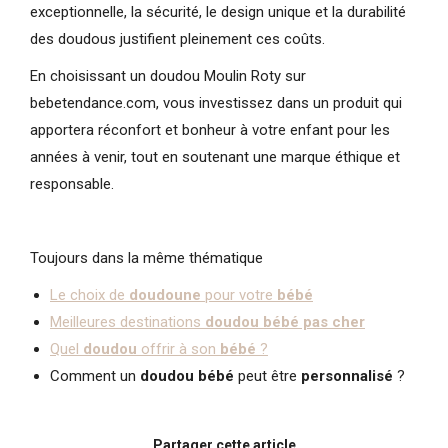
exceptionnelle, la sécurité, le design unique et la durabilité
des doudous justifient pleinement ces coûts.
En choisissant un doudou Moulin Roty sur
bebetendance.com, vous investissez dans un produit qui
apportera réconfort et bonheur à votre enfant pour les
années à venir, tout en soutenant une marque éthique et
responsable.
Toujours dans la même thématique
Le choix de
doudoune
pour votre
bébé
Meilleures destinations
doudou bébé pas cher
Quel
doudou
offrir à son
bébé
?
Comment un
doudou bébé
peut être
personnalisé
?
Partager cette article