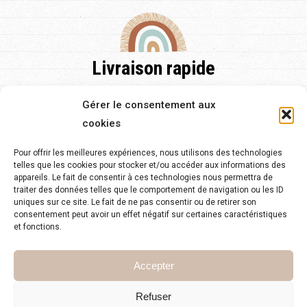
Livraison rapide
Nos délais de livraison sont de 48h pour la France et pour
Gérer le consentement aux
l'Europe et de 2 à 5 jours.
cookies
Pour offrir les meilleures expériences, nous utilisons des technologies
telles que les cookies pour stocker et/ou accéder aux informations des
appareils. Le fait de consentir à ces technologies nous permettra de
traiter des données telles que le comportement de navigation ou les ID
Service client 24/7
uniques sur ce site. Le fait de ne pas consentir ou de retirer son
consentement peut avoir un effet négatif sur certaines caractéristiques
Notre équipe est à votre disposition pour toute question sur
et fonctions.
notre site.
Accepter
Refuser