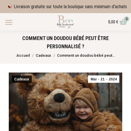
Livraison gratuite sur toute la boutique sans minimum d'achats
0
0,00
€
COMMENT UN DOUDOU BÉBÉ PEUT ÊTRE
PERSONNALISÉ ?
Vous êtes ici :
Accueil
Cadeaux
Comment un doudou bébé peut…
Cadeaux
Mai
21
2024