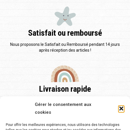
Satisfait ou remboursé
Nous proposons le Satisfait ou Remboursé pendant 14 jours
après réception des articles !
Livraison rapide
Nos délais de livraison sont de 48h pour la France et pour
Gérer le consentement aux
l'Europe et de 2 à 5 jours.
cookies
Pour offrir les meilleures expériences, nous utilisons des technologies