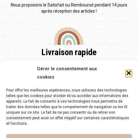
Nous proposons le Satisfait ou Remboursé pendant 14 jours
après réception des articles !
Livraison rapide
Nos délais de livraison sont de 48h pour la France et pour
Gérer le consentement aux
l'Europe et de 2 à 5 jours.
cookies
Pour offrir les meilleures expériences, nous utilisons des technologies
telles que les cookies pour stocker et/ou accéder aux informations des
appareils. Le fait de consentir à ces technologies nous permettra de
traiter des données telles que le comportement de navigation ou les ID
Service client 24/7
uniques sur ce site. Le fait de ne pas consentir ou de retirer son
consentement peut avoir un effet négatif sur certaines caractéristiques
et fonctions.
Notre équipe est à votre disposition pour toute question sur
notre site.