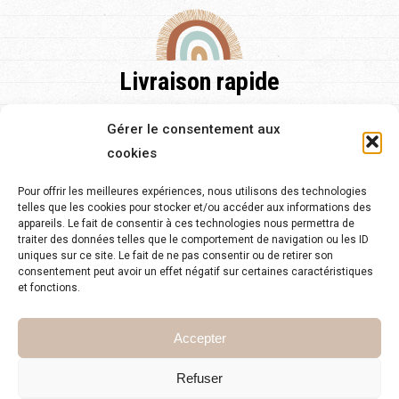
Livraison rapide
Nos délais de livraison sont de 48h pour la France et pour
Gérer le consentement aux
l'Europe et de 2 à 5 jours.
cookies
Pour offrir les meilleures expériences, nous utilisons des technologies
telles que les cookies pour stocker et/ou accéder aux informations des
appareils. Le fait de consentir à ces technologies nous permettra de
traiter des données telles que le comportement de navigation ou les ID
Service client 24/7
uniques sur ce site. Le fait de ne pas consentir ou de retirer son
consentement peut avoir un effet négatif sur certaines caractéristiques
Notre équipe est à votre disposition pour toute question sur
et fonctions.
notre site.
Accepter
Refuser