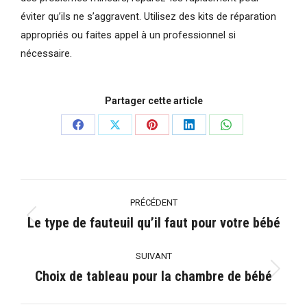
éviter qu’ils ne s’aggravent. Utilisez des kits de réparation
appropriés ou faites appel à un professionnel si
nécessaire.
Partager cette article
Partager
Partager
Partager
Partager
Partager
sur
sur
sur
sur
sur
Facebook
X
Pinterest
LinkedIn
WhatsApp
Navigation
PRÉCÉDENT
article
Le type de fauteuil qu’il faut pour votre bébé
Article
précédent
SUIVANT
:
Choix de tableau pour la chambre de bébé
Article
suivant