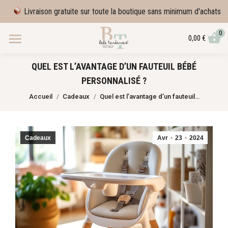
Livraison gratuite sur toute la boutique sans minimum d'achats
0
0,00
€
QUEL EST L’AVANTAGE D’UN FAUTEUIL BÉBÉ
PERSONNALISÉ ?
Vous êtes ici :
Accueil
Cadeaux
Quel est l’avantage d’un fauteuil…
Cadeaux
Avr
23
2024