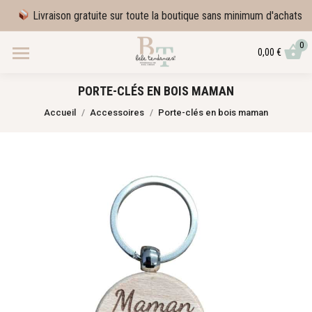
Livraison gratuite sur toute la boutique sans minimum d'achats
0
0,00
€
PORTE-CLÉS EN BOIS MAMAN
Vous êtes ici :
Accueil
Accessoires
Porte-clés en bois maman