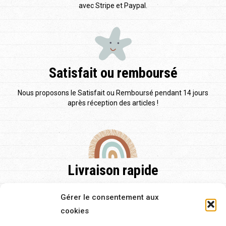
avec Stripe et Paypal.
Satisfait ou remboursé
Nous proposons le Satisfait ou Remboursé pendant 14 jours
après réception des articles !
Livraison rapide
Nos délais de livraison sont de 48h pour la France et pour
Gérer le consentement aux
l'Europe et de 2 à 5 jours.
cookies