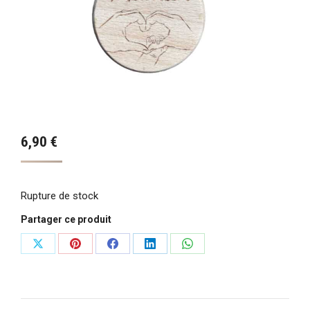
6,90
€
Rupture de stock
Partager ce produit
Partager
Partager
Partager
Partager
Partager
sur
sur
sur
sur
sur
X
Pinterest
Facebook
LinkedIn
WhatsApp