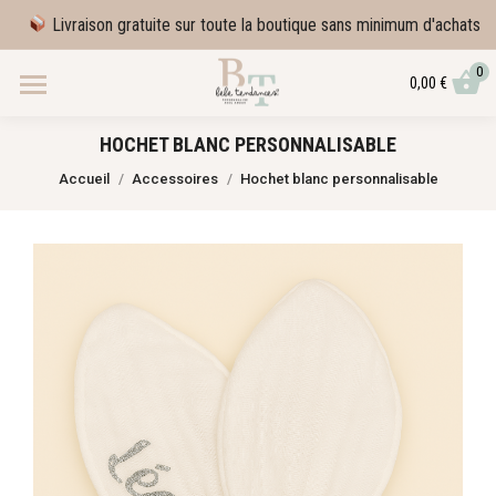
Livraison gratuite sur toute la boutique sans minimum d'achats
0
0,00
€
HOCHET BLANC PERSONNALISABLE
Vous êtes ici :
Accueil
Accessoires
Hochet blanc personnalisable