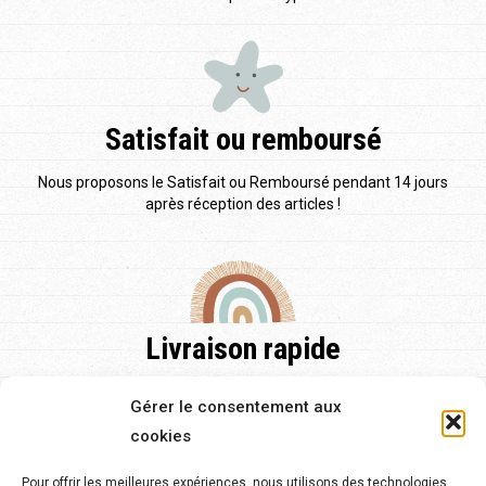
Satisfait ou remboursé
Nous proposons le Satisfait ou Remboursé pendant 14 jours
après réception des articles !
Livraison rapide
Nos délais de livraison sont de 48h pour la France et pour
Gérer le consentement aux
l'Europe et de 2 à 5 jours.
cookies
Pour offrir les meilleures expériences, nous utilisons des technologies