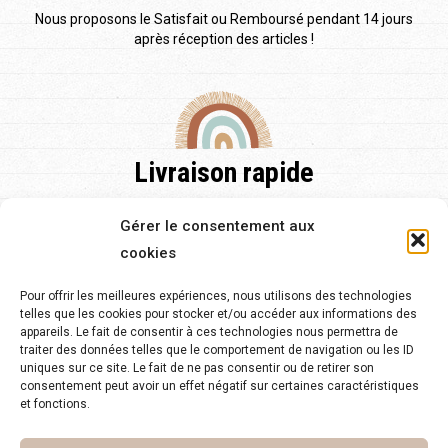
Nous proposons le Satisfait ou Remboursé pendant 14 jours
après réception des articles !
Livraison rapide
Nos délais de livraison sont de 48h pour la France et pour
Gérer le consentement aux
l'Europe et de 2 à 5 jours.
cookies
Pour offrir les meilleures expériences, nous utilisons des technologies
telles que les cookies pour stocker et/ou accéder aux informations des
appareils. Le fait de consentir à ces technologies nous permettra de
traiter des données telles que le comportement de navigation ou les ID
Service client 24/7
uniques sur ce site. Le fait de ne pas consentir ou de retirer son
consentement peut avoir un effet négatif sur certaines caractéristiques
Notre équipe est à votre disposition pour toute question sur
et fonctions.
notre site.