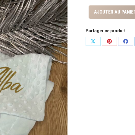
AJOUTER AU PANIE
Partager ce produit
Partager
Partager
Part
sur
sur
sur
X
Pinterest
Fac