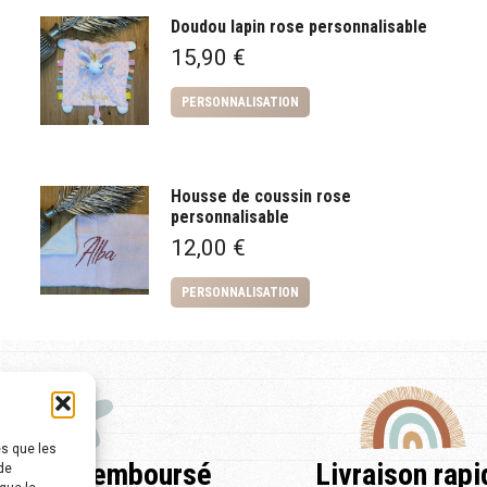
Doudou lapin rose personnalisable
15,90
€
PERSONNALISATION
Housse de coussin rose
personnalisable
12,00
€
PERSONNALISATION
es que les
fait ou remboursé
Livraison rapi
de