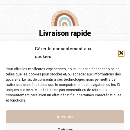
Livraison rapide
Nos délais de livraison sont de 48h pour la France et pour
Gérer le consentement aux
l'Europe et de 2 à 5 jours.
cookies
Pour offrir les meilleures expériences, nous utilisons des technologies
telles que les cookies pour stocker et/ou accéder aux informations des
appareils. Le fait de consentir à ces technologies nous permettra de
traiter des données telles que le comportement de navigation ou les ID
Service client 24/7
uniques sur ce site. Le fait de ne pas consentir ou de retirer son
consentement peut avoir un effet négatif sur certaines caractéristiques
et fonctions.
Notre équipe est à votre disposition pour toute question sur
notre site.
Accepter
Refuser