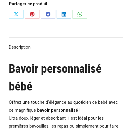
Partager ce produit
en
mousseline
Partager
Partager
Partager
Partager
Partager
blanc
sur
sur
sur
sur
sur
personnalisé
X
Pinterest
Facebook
LinkedIn
WhatsApp
Description
Bavoir personnalisé
bébé
Offrez une touche d’élégance au quotidien de bébé avec
ce magnifique
bavoir personnalisé
!
Ultra doux, léger et absorbant, il est idéal pour les
premières bavouilles, les repas ou simplement pour faire