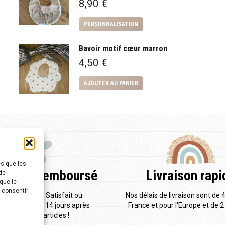
8,90
€
PERSONNALISATION
Bavoir motif cœur marron
4,50
€
AJOUTER AU PANIER
es que les
fait ou remboursé
Livraison rapi
de
que le
s consentir
 proposons le Satisfait ou
Nos délais de livraison sont de 
rsé pendant 14 jours après
France et pour l'Europe et de 2 
réception des articles !