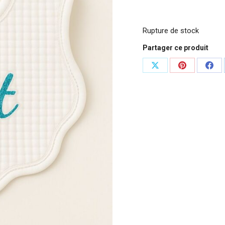
Rupture de stock
Partager ce produit
Partager
Partager
Part
sur
sur
sur
X
Pinterest
Fac