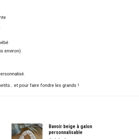
nte
.
bébé
is environ)
personnalisé.
etits… et pour faire fondre les grands !
Bavoir beige à galon
personnalisable