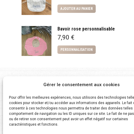
AJOUTER AU PANIER
Bavoir rose personnalisable
7,90
€
PERSONNALISATION
Gérer le consentement aux cookies
Pour offrir les meilleures expériences, nous utilisons des technologies tell
Paiement sécurisé
Satis
cookies pour stocker et/ou accéder aux informations des appareils. Le fait 
consentir à ces technologies nous permettra de traiter des données telles 
comportement de navigation ou les ID uniques sur ce site. Le fait de ne pa
La gestion de nos paiements en ligne
Nous
ou de retirer son consentement peut avoir un effet négatif sur certaines
sont 100% Sécurisés avec Stripe et
Rembou
caractéristiques et fonctions.
Paypal.