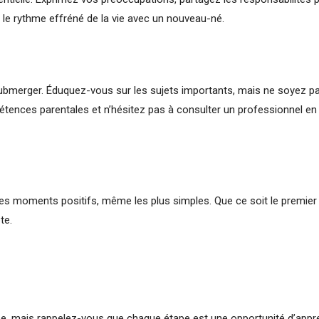
le rythme effréné de la vie avec un nouveau-né.
submerger. Éduquez-vous sur les sujets importants, mais ne soyez 
étences parentales et n’hésitez pas à consulter un professionnel en
z les moments positifs, même les plus simples. Que ce soit le premier
te.
use, mais rappelez-vous que chaque étape est une opportunité d’appr