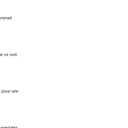
sommeil
ue ce soit
t pour une
parentales