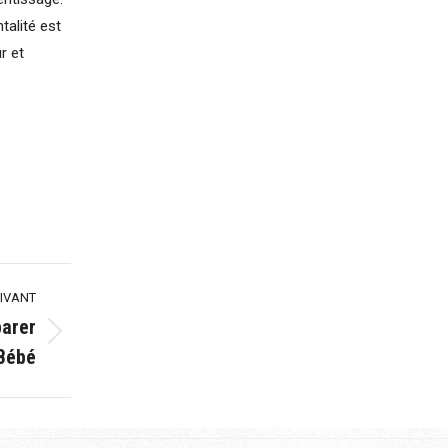
talité est
r et
IVANT
parer
Bébé