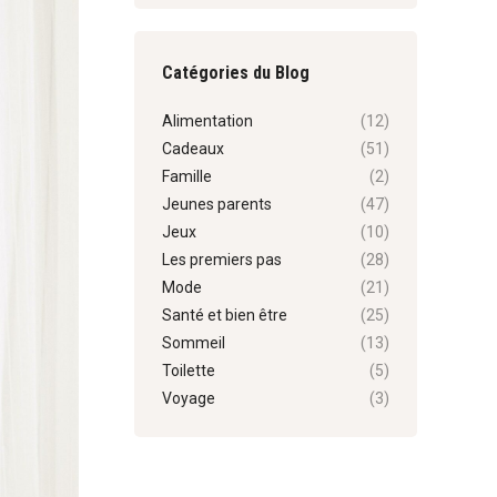
fenêtre
fenêtre
Catégories du Blog
Alimentation
(12)
Cadeaux
(51)
Famille
(2)
Jeunes parents
(47)
Jeux
(10)
Les premiers pas
(28)
Mode
(21)
Santé et bien être
(25)
Sommeil
(13)
Toilette
(5)
Voyage
(3)