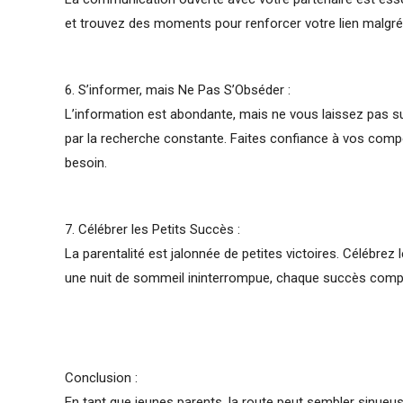
et trouvez des moments pour renforcer votre lien malgré 
6. S’informer, mais Ne Pas S’Obséder :
L’information est abondante, mais ne vous laissez pas 
par la recherche constante. Faites confiance à vos comp
besoin.
7. Célébrer les Petits Succès :
La parentalité est jalonnée de petites victoires. Célébre
une nuit de sommeil ininterrompue, chaque succès comp
Conclusion :
En tant que jeunes parents, la route peut sembler sinue