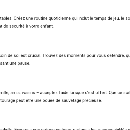
tables. Créez une routine quotidienne qui inclut le temps de jeu, le 
t de sécurité à votre enfant.
re soin de soi est crucial. Trouvez des moments pour vous détendre, q
aisant une pause.
lle, amis, voisins – acceptez l’aide lorsque c’est offert. Que ce soi
ntourage peut être une bouée de sauvetage précieuse.
tielle. Exprimez vos préoccupations, partagez les responsabilités 