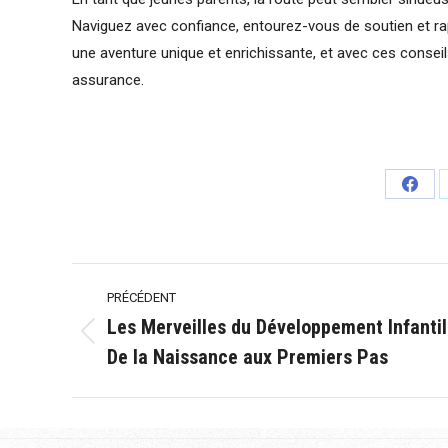
Naviguez avec confiance, entourez-vous de soutien et rap
une aventure unique et enrichissante, et avec ces cons
assurance.
Parta
sur
Face
Navigation
PRÉCÉDENT
article
Les Merveilles du Développement Infantil
Article
De la Naissance aux Premiers Pas
précédent
: