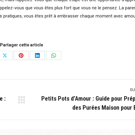
pelez-vous que vous êtes plus fort que vous ne le pensez. La paren
eils pratiques, vous êtes prêt à embrasser chaque moment avec amou
Partager cette article
ger
Partager
Partager
Partager
Partager
sur
sur
sur
sur
book
X
Pinterest
LinkedIn
WhatsApp
SU
e :
Petits Pots d’Amour : Guide pour Pré
Article
des Purées Maison pour 
suivant
: