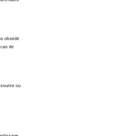
pas obsédé
 cas de
 sourire ou
entissage.