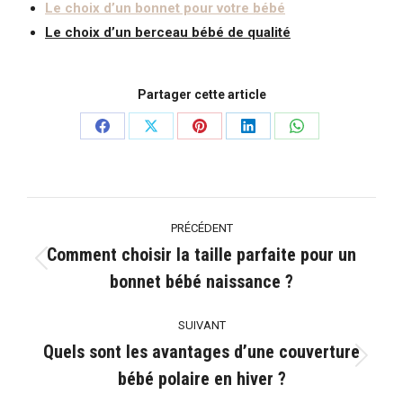
Le choix d’un
bonnet pour votre bébé
Le choix d’un
berceau bébé de qualité
Partager cette article
Partager
Partager
Partager
Partager
Partager
sur
sur
sur
sur
sur
Facebook
X
Pinterest
LinkedIn
WhatsApp
Navigation
PRÉCÉDENT
article
Comment choisir la taille parfaite pour un
Article
bonnet bébé naissance ?
précédent
:
SUIVANT
Quels sont les avantages d’une couverture
Article
bébé polaire en hiver ?
suivant