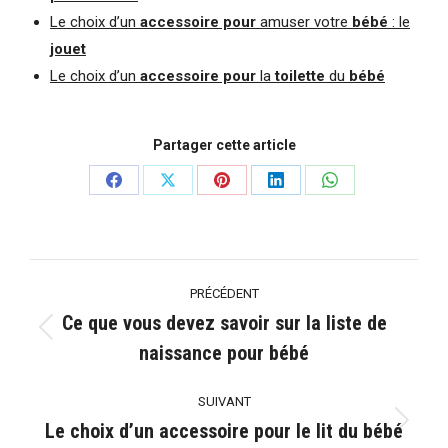
Le choix d’un
accessoire pour
amuser votre
bébé
: le
jouet
Le choix d’un
accessoire pour
la
toilette
du
bébé
Partager cette article
Partager
Partager
Partager
Partager
Partager
sur
sur
sur
sur
sur
Facebook
X
Pinterest
LinkedIn
WhatsApp
Navigation
PRÉCÉDENT
article
Ce que vous devez savoir sur la liste de
Article
naissance pour bébé
précédent
:
SUIVANT
Le choix d’un accessoire pour le lit du bébé
Article