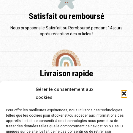
Satisfait ou remboursé
Nous proposons le Satisfait ou Remboursé pendant 14 jours
après réception des articles !
Livraison rapide
Nos délais de livraison sont de 48h pour la France et pour
Gérer le consentement aux
l'Europe et de 2 à 5 jours.
cookies
Pour offrir les meilleures expériences, nous utilisons des technologies
telles que les cookies pour stocker et/ou accéder aux informations des
appareils. Le fait de consentir à ces technologies nous permettra de
traiter des données telles que le comportement de navigation ou les ID
Service client 24/7
uniques sur ce site. Le fait de ne pas consentir ou de retirer son